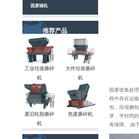
固废辅机
推荐产品
工业垃圾撕碎
大件垃圾撕碎
机
机
固废收集处理
程中存在运输
包，压缩捆包
废旧轮胎撕碎
危废撕碎机
求，半封闭的
机
有保障。 由