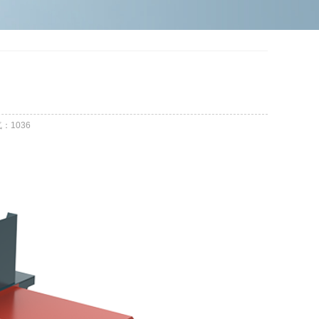
气：
1036