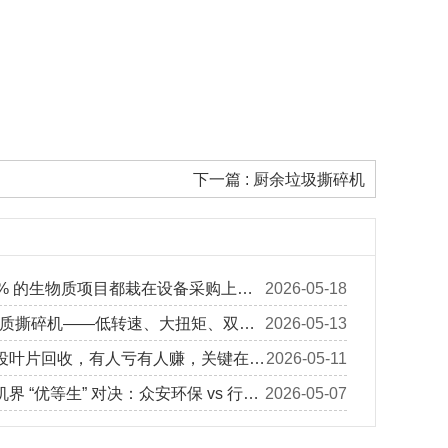
下一篇 : 厨余垃圾撕碎机
0% 的生物质项目都栽在设备采购上，
2026-05-18
，每天少赚几万块
生物质撕碎机——低转速、大扭矩、双驱
2026-05-13
定处理园林垃圾
役叶片回收，有人亏有人赚，关键在玻
2026-05-11
”
界 “优等生” 对决：众安环保 vs 行业
2026-05-07
距到底有多大？