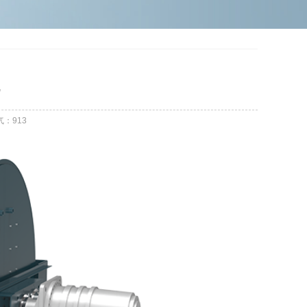
气：
913