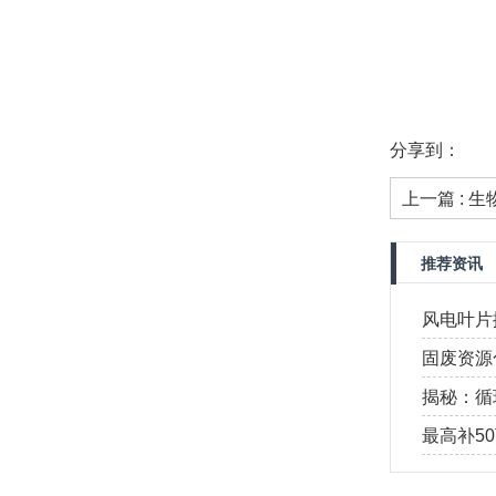
分享到：
上一篇 : 
推荐资讯
风电叶片
源化设备
固废资源
为优质创
揭秘：循
真实原因
最高补5
享受30