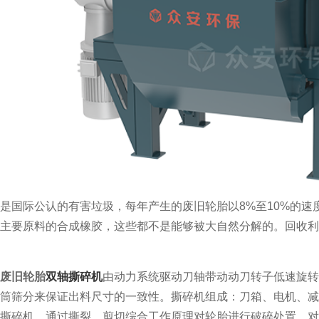
是国际公认的有害垃圾，每年产生的废旧轮胎以8%至10%的速
主要原料的合成橡胶，这些都不是能够被大自然分解的。回收利用
废旧轮胎
双轴撕碎机
由动力系统驱动刀轴带动动刀转子低速旋转
筒筛分来保证出料尺寸的一致性。撕碎机组成：刀箱、电机、减
撕碎机，通过撕裂、剪切综合工作原理对轮胎进行破碎处置，对