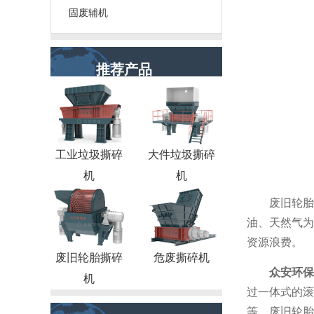
固废辅机
推荐产品
工业垃圾撕碎
大件垃圾撕碎
机
机
废旧轮胎
油、天然气为
资源浪费。
废旧轮胎撕碎
危废撕碎机
众安环保
机
过一体式的滚
等。废旧轮胎