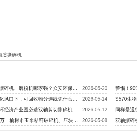
生物质撕碎机
撕碎机、磨粉机哪家强？众安环保资
2026-05-20
警惕！9
获实力项目认可，提供完整定制化解
化风口下，可回收物分选线凭什么成
2026-05-14
踩一个坑
S570
业项目？
环经济产业园必选双轴剪切撕碎机的
2026-05-12
动，可稳
同样是退
0万！榆树市玉米秸秆破碎机、压块机
2026-05-08
纤怎么“留
双轴撕碎机
%奖补，生产线改造也能补
平均，差