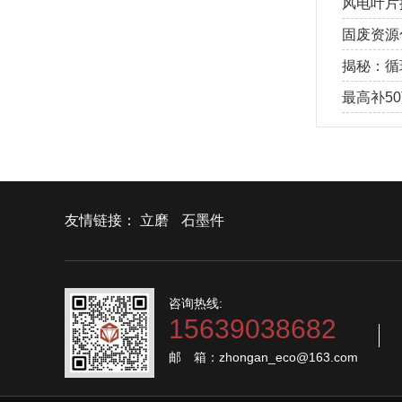
风电叶片
源化设备
固废资源
为优质创
揭秘：循
真实原因
最高补5
享受30
友情链接：
立磨
石墨件
咨询热线:
15639038682
邮 箱：zhongan_eco@163.com