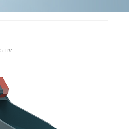
气：
1175