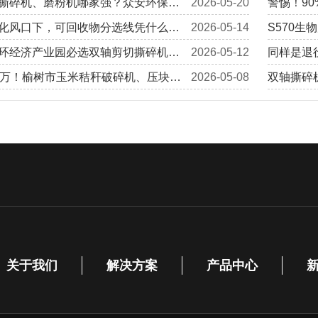
撕碎机、磨粉机哪家强？众安环保资
2026-05-20
警惕！9
获实力项目认可，提供完整定制化解
化风口下，可回收物分选线凭什么成
2026-05-14
踩一个坑
S570
业项目？
环经济产业园必选双轴剪切撕碎机的
2026-05-12
动，可稳
同样是退
0万！榆树市玉米秸秆破碎机、压块机
2026-05-08
纤怎么“留
双轴撕碎机
%奖补，生产线改造也能补
平均，差
关于我们
解决方案
产品中心