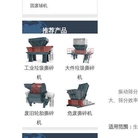
固废辅机
推荐产品
工业垃圾撕碎
大件垃圾撕碎
机
机
振动筛分
大、筛分效率
废旧轮胎撕碎
危废撕碎机
机
适用范围：
生