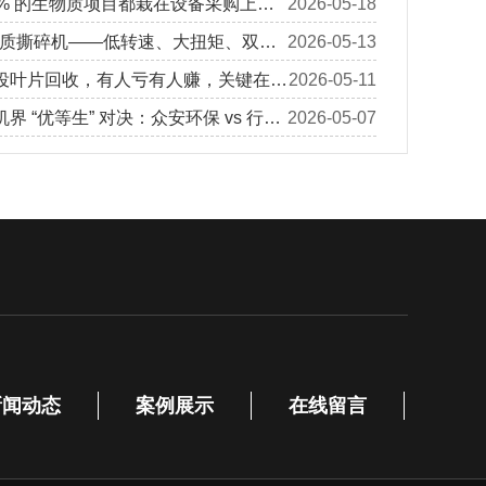
0% 的生物质项目都栽在设备采购上，
2026-05-18
，每天少赚几万块
生物质撕碎机——低转速、大扭矩、双驱
2026-05-13
定处理园林垃圾
役叶片回收，有人亏有人赚，关键在玻
2026-05-11
”
界 “优等生” 对决：众安环保 vs 行业
2026-05-07
距到底有多大？
新闻动态
案例展示
在线留言