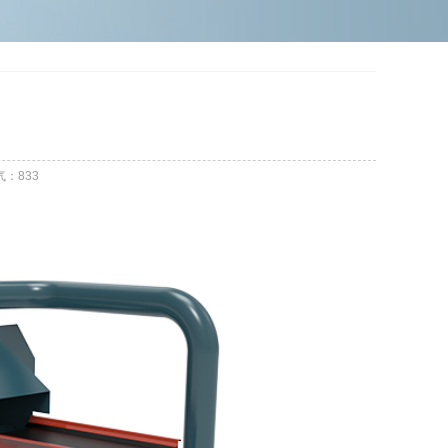
气：
833