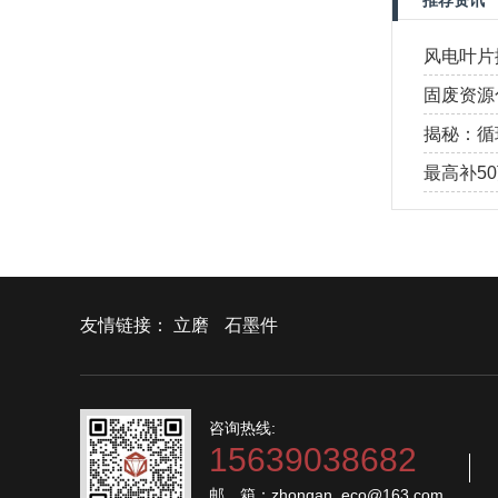
推荐资讯
风电叶片
源化设备
固废资源
为优质创
揭秘：循
真实原因
最高补5
享受30
友情链接：
立磨
石墨件
咨询热线:
15639038682
邮 箱：zhongan_eco@163.com