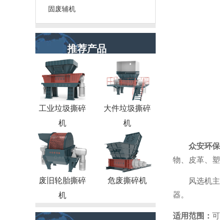
固废辅机
推荐产品
工业垃圾撕碎
大件垃圾撕碎
机
机
众安环保
物、皮革、塑
废旧轮胎撕碎
危废撕碎机
风选机主
器。
机
适用范围：
可