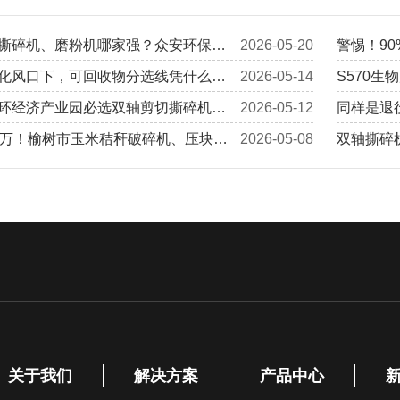
撕碎机、磨粉机哪家强？众安环保资
2026-05-20
警惕！9
获实力项目认可，提供完整定制化解
化风口下，可回收物分选线凭什么成
2026-05-14
踩一个坑
S570
业项目？
环经济产业园必选双轴剪切撕碎机的
2026-05-12
动，可稳
同样是退
0万！榆树市玉米秸秆破碎机、压块机
2026-05-08
纤怎么“留
双轴撕碎机
%奖补，生产线改造也能补
平均，差
关于我们
解决方案
产品中心