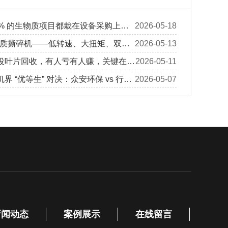
0% 的生物质项目都栽在设备采购上，
2026-05-18
，每天少赚几万块
生物质撕碎机——低转速、大扭矩、双驱
2026-05-13
定处理园林垃圾
役叶片回收，有人亏有人赚，关键在玻
2026-05-11
”
界 “优等生” 对决：众安环保 vs 行业
2026-05-07
距到底有多大？
新闻动态
案例展示
在线留言