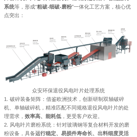
系统
等，形成“
粗破-细破-磨粉
”一体化工艺方案，核心优
点突出：
众安环保退役风电叶片处理系统
1. 破碎装备矩阵：借鉴欧洲技术，创新研制双轴破碎
机、单轴破碎机，精准匹配不同规格退役风电叶片的处
理需求，
效率高、能耗低
，更受客户欢迎。
2. 风电叶片磨粉系统：针对玻璃钢等复合材料开发的磨
粉设备，具备
运行稳定、易损件寿命长、出料细度灵活