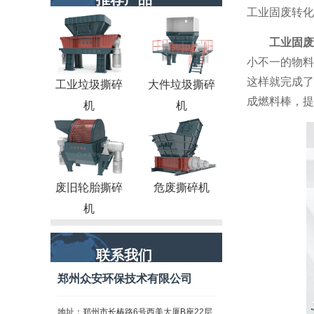
工业固废转化
工业固废
小不一的物料
这样就完成了
工业垃圾撕碎
大件垃圾撕碎
成燃料棒，提
机
机
废旧轮胎撕碎
危废撕碎机
机
联系我们
郑州众安环保技术有限公司
地址：郑州市长椿路6号西美大厦B座22层