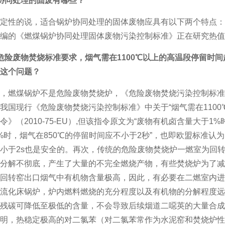
协同处理的固废有哪些？
定性的说，适合锅炉协同处理的固体废物应具有以下两个特点：
编的《燃煤锅炉协同处理固体废物污染控制标准》正在研究热值
危险废物焚烧标准要求，烟气需在1100℃以上的高温段停留时
这个问题？
，燃煤锅炉不是危险废物焚烧炉，《危险废物焚烧污染控制标准
我国现行《危险废物焚烧污染控制标准》中关于“烟气需在1100
令》（2010-75-EU）,但该指令原文为“废物有机卤含量大于1
%时，烟气在850℃的停留时间应不小于2秒”，也即欧盟标准认
小于2s也是安全的。再次，传统的危险废物焚烧炉一燃室为回
分解不彻底，产生了大量的不完全燃烧产物，有些焚烧炉为了减
回转窑出口烟气中有机物含量极高，因此，有必要在二燃室内进行
流化床锅炉，炉内燃料燃烧的充分程度以及有机物的分解程度远
残碳可降低至极低的含量，不会导致后续烟道二噁英的大量合成
明，热稳定极高的对二氯苯（对二氯苯常作为水泥窑和焚烧炉性