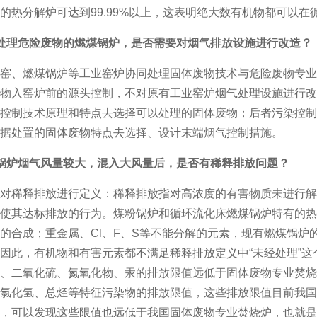
的热分解炉可达到99.99%以上，这表明绝大数有机物都可以
处理危险废物的燃煤锅炉，是否需要对烟气排放设施进行改造？
窑、燃煤锅炉等工业窑炉协同处理固体废物技术与危险废物专业
物入窑炉前的源头控制，不对原有工业窑炉烟气处理设施进行改
控制技术原理和特点去选择可以处理的固体废物；后者污染控制
据处置的固体废物特点去选择、设计末端烟气控制措施。
锅炉烟气风量较大，混入大风量后，是否有稀释排放问题？
对稀释排放进行定义：稀释排放指对高浓度的有害物质未进行解
使其达标排放的行为。煤粉锅炉和循环流化床燃煤锅炉特有的热
的合成；重金属、Cl、F、S等不能分解的元素，现有燃煤锅炉
因此，有机物和有害元素都不满足稀释排放定义中“未经处理”
、二氧化硫、氮氧化物、汞的排放限值远低于固体废物专业焚烧
氯化氢、总烃等特征污染物的排放限值，这些排放限值目前我国
，可以发现这些限值也远低于我国固体废物专业焚烧炉，也就是