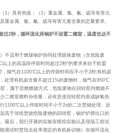
（1）具有热值；（2）重金属、氯、氟、硫等有害元
及重金属、氯、氟、硫等有害元素含量的定量要求。
间超过2秒，循环流化床锅炉不设置二燃室，温度也达不
》不适用于燃煤锅炉协同处理固体废物（含危险废
℃以上的高温段停留时间超过2秒”的要求来自于欧盟
%时，烟气在1100℃以上的停留时间应不小于2秒;有机卤
为，处理有机卤含量不超过1%的废物时，烟气在850℃
转窑，属于层燃燃烧方式，危险废物在回转窑内燃烧不
少二燃室燃料补给量，还有意使回转窑内形成缺氧热
1100℃以上停留时间不小于2s的二次焚烧处理。反
远高于传统焚烧危险废物的回转窑，锅炉炉膛出口的
。最后，我们开展的实验室模拟实验以及现场工程试
能测试时焚毁去处率测定的有机标识物）在循环流化