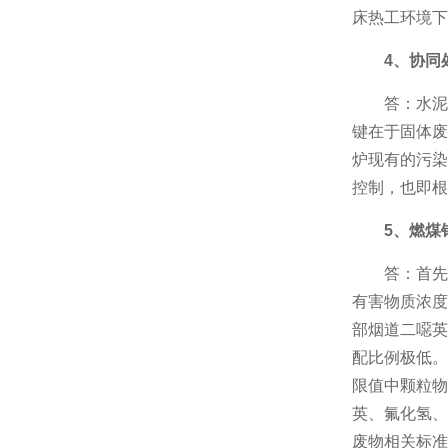
床热工环境下
4、协同
答：水泥
键在于固体废
炉现有的污染
控制，也即根
5、燃煤
答：首先
有害物质浓度
部烟道二噁英
配比例极低。
限值中颗粒物
英、氟化氢、
废物相关标准