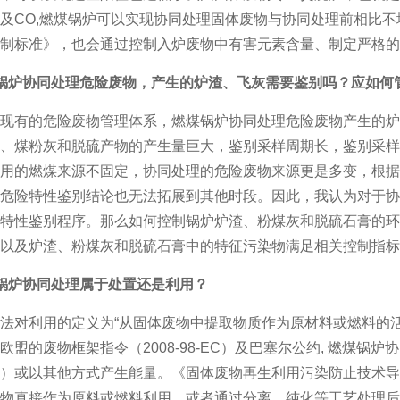
及CO,燃煤锅炉可以实现协同处理固体废物与协同处理前相比
制标准》，也会通过控制入炉废物中有害元素含量、制定严格的
锅炉协同处理危险废物，产生的炉渣、飞灰需要鉴别吗？应如何
现有的危险废物管理体系，燃煤锅炉协同处理危险废物产生的炉
、煤粉灰和脱硫产物的产生量巨大，鉴别采样周期长，鉴别采样
用的燃煤来源不固定，协同处理的危险废物来源更是多变，根据
危险特性鉴别结论也无法拓展到其他时段。因此，我认为对于协
特性鉴别程序。那么如何控制锅炉炉渣、粉煤灰和脱硫石膏的环
以及炉渣、粉煤灰和脱硫石膏中的特征污染物满足相关控制指标
锅炉协同处理属于处置还是利用？
法对利用的定义为“从固体废物中提取物质作为原材料或燃料的
欧盟的废物框架指令（2008-98-EC）及巴塞尔公约, 燃煤锅
）或以其他方式产生能量。《固体废物再生利用污染防止技术导则》
物直接作为原料或燃料利用，或者通过分离、纯化等工艺处理后